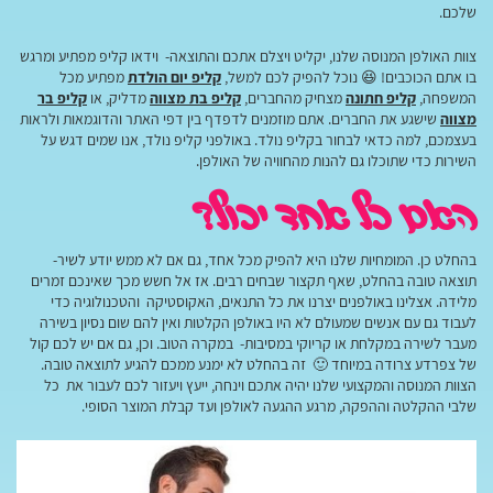
שלכם.
צוות האולפן המנוסה שלנו, יקליט ויצלם אתכם והתוצאה- וידאו קליפ מפתיע ומרגש
בו אתם הכוכבים! 😆 נוכל להפיק לכם למשל,
קליפ יום הולדת
מפתיע מכל
המשפחה,
קליפ חתונה
מצחיק מהחברים,
קליפ בת מצווה
מדליק, או
קליפ בר
מצווה
שישגע את החברים. אתם מוזמנים לדפדף בין דפי האתר והדוגמאות ולראות
בעצמכם, למה כדאי לבחור בקליפ נולד. באולפני קליפ נולד, אנו שמים דגש על
השירות כדי שתוכלו גם להנות מהחוויה של האולפן.
האם כל אחד יכול?
בהחלט כן. המומחיות שלנו היא להפיק מכל אחד, גם אם לא ממש יודע לשיר-
תוצאה טובה בהחלט, שאף תקצור שבחים רבים. אז אל חשש מכך שאינכם זמרים
מלידה. אצלינו באולפנים יצרנו את כל התנאים, האקוסטיקה והטכנולוגיה כדי
לעבוד גם עם אנשים שמעולם לא היו באולפן הקלטות ואין להם שום נסיון בשירה
מעבר לשירה במקלחת או קריוקי במסיבות- במקרה הטוב. וכן, גם אם יש לכם קול
של צפרדע צרודה במיוחד 🙂 זה בהחלט לא ימנע ממכם להגיע לתוצאה טובה.
הצוות המנוסה והמקצועי שלנו יהיה אתכם וינחה, ייעץ ויעזור לכם לעבור את כל
שלבי ההקלטה וההפקה, מרגע ההגעה לאולפן ועד קבלת המוצר הסופי.