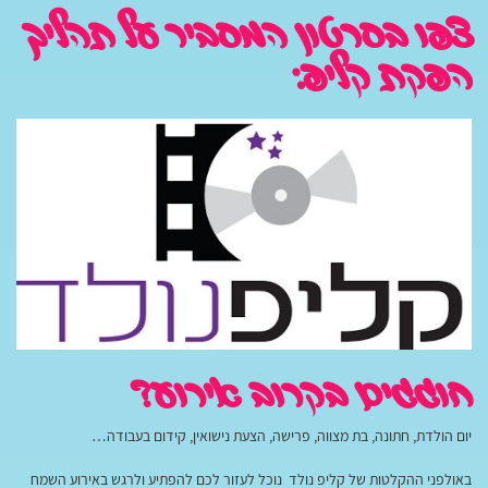
צפו בסרטון המסביר על תהליך
הפקת קליפ:
חוגגים בקרוב אירוע?
יום הולדת, חתונה, בת מצווה, פרישה, הצעת נישואין, קידום בעבודה…
באולפני ההקלטות של קליפ נולד נוכל לעזור לכם להפתיע ולרגש באירוע השמח