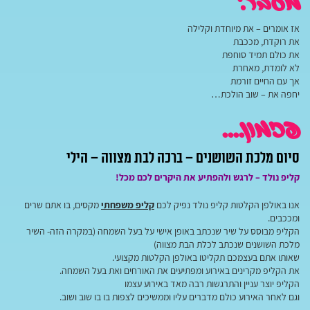
מעבר:
אז אומרים – את מיוחדת וקלילה
את רוקדת, מככבת
את כולם תמיד סוחפת
לא לומדת, מאחרת
אך עם החיים זורמת
יחפה את – שוב הולכת…
פזמון….
סיום מלכת השושנים – ברכה לבת מצווה – הילי
קליפ נולד – לרגש ולהפתיע את היקרים לכם מכל!
אנו באולפן הקלטות קליפ נולד נפיק לכם
קליפ משפחתי
מקסים, בו אתם שרים
ומככבים.
הקליפ מבוסס על שיר שנכתב באופן אישי על בעל השמחה (במקרה הזה- השיר
מלכת השושנים שנכתב לכלת הבת מצווה)
שאותו אתם בעצמכם תקליטו באולפן הקלטות מקצועי.
את הקליפ מקרינים באירוע ומפתיעים את האורחים ואת בעל השמחה.
הקליפ יוצר עניין והתרגשות רבה מאד באירוע עצמו
וגם לאחר האירוע כולם מדברים עליו וממשיכים לצפות בו בו שוב ושוב.