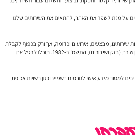
תן שירותי הקלטה והפקה, וביצוע התשלום עבור השירותים.
רים על מנת לשפר את האתר, להתאים את השירותים שלנו
ת שירותינו, מבצעים, אירועים וכדומה, אך ורק בכפוף לקבלת
הסכמתכם המפורשת מראש, ובהתאם להוראות חוק התקשורת (בזק ושידורים), התשמ"ב-1982. תוכלו לבטל את
בים למסור מידע אישי לגורמים רשמיים כגון רשויות אכיפת