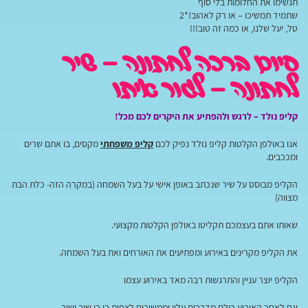
תגשימו את החלומות בלי סוף
שתמיד תמשיכו – או רק לאהוב!*2
טל, יעל שלנו, או כמה זה טוב!!!
סיום ברכה לחתונה – שיר
לחתונה – לגור איתו
קליפ נולד – לרגש ולהפתיע את היקרים לכם מכל!
אנו באולפן הקלטות קליפ נולד נפיק לכם
קליפ משפחתי
מקסים, בו אתם שרים
ומככבים.
הקליפ מבוסס על שיר שנכתב באופן אישי על בעל השמחה (במקרה הזה- כלת הבת
מצווה)
שאותו אתם בעצמכם תקליטו באולפן הקלטות מקצועי.
את הקליפ מקרינים באירוע ומפתיעים את האורחים ואת בעל השמחה.
הקליפ יוצר עניין והתרגשות רבה מאד באירוע עצמו
וגם לאחר האירוע כולם מדברים עליו וממשיכים לצפות בו בו שוב ושוב.