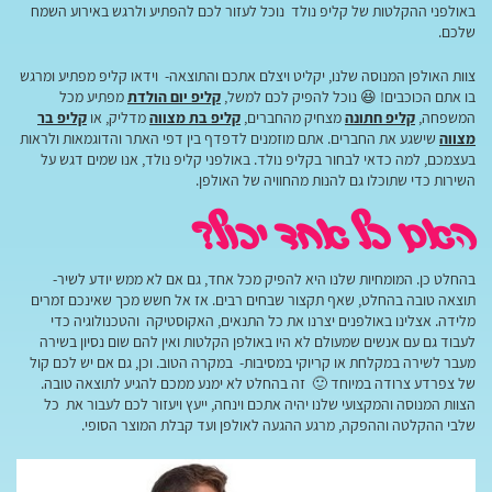
באולפני ההקלטות של קליפ נולד נוכל לעזור לכם להפתיע ולרגש באירוע השמח
שלכם.
צוות האולפן המנוסה שלנו, יקליט ויצלם אתכם והתוצאה- וידאו קליפ מפתיע ומרגש
בו אתם הכוכבים! 😆 נוכל להפיק לכם למשל,
קליפ יום הולדת
מפתיע מכל
המשפחה,
קליפ חתונה
מצחיק מהחברים,
קליפ בת מצווה
מדליק, או
קליפ בר
מצווה
שישגע את החברים. אתם מוזמנים לדפדף בין דפי האתר והדוגמאות ולראות
בעצמכם, למה כדאי לבחור בקליפ נולד. באולפני קליפ נולד, אנו שמים דגש על
השירות כדי שתוכלו גם להנות מהחוויה של האולפן.
האם כל אחד יכול?
בהחלט כן. המומחיות שלנו היא להפיק מכל אחד, גם אם לא ממש יודע לשיר-
תוצאה טובה בהחלט, שאף תקצור שבחים רבים. אז אל חשש מכך שאינכם זמרים
מלידה. אצלינו באולפנים יצרנו את כל התנאים, האקוסטיקה והטכנולוגיה כדי
לעבוד גם עם אנשים שמעולם לא היו באולפן הקלטות ואין להם שום נסיון בשירה
מעבר לשירה במקלחת או קריוקי במסיבות- במקרה הטוב. וכן, גם אם יש לכם קול
של צפרדע צרודה במיוחד 🙂 זה בהחלט לא ימנע ממכם להגיע לתוצאה טובה.
הצוות המנוסה והמקצועי שלנו יהיה אתכם וינחה, ייעץ ויעזור לכם לעבור את כל
שלבי ההקלטה וההפקה, מרגע ההגעה לאולפן ועד קבלת המוצר הסופי.