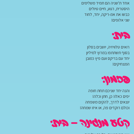
אחד ת'שניה הם תמיד משלימים
היסטרית, רגוע, חיים טיולים
כבשו את אמ-ריקה, יחד, לחוד
שני אלופים!
בית:
רואים טלוויזיה, יושבים בסלון
בסוף תשתתפו במרוץ למיליון
יחד עם בריקס ועם פיץ כמובן
המצחיקים!
פזמון:
והנה יחד שניכם תחת חופה
יפים כאלו! כן, חתן וכלה!
יוצאים לדרך, להקים משפחה
וכולם רוקדים פה, או איזו שמחה!
קטע מנגינה – בית: