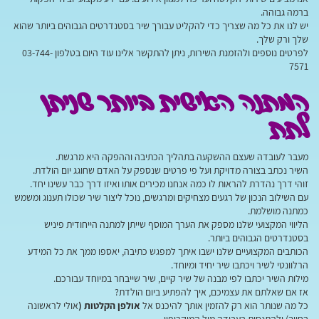
ברמה גבוהה.
יש לנו את כל מה שצריך כדי להקליט עבורך שיר בסטנדרטים הגבוהים ביותר שהוא
שלך ורק שלך.
לפרטים נוספים ולהזמנת השירות, ניתן להתקשר אלינו עוד היום בטלפון 03-744-
7571
המתנה האישית ביותר שניתן
לתת
מעבר לעובדה שעצם ההשקעה בתהליך הכתיבה וההפקה היא מרגשת.
השיר נכתב בצורה מדויקת ועל פי פרטים שנספק על האדם שחוגג יום הולדת.
זוהי דרך נהדרת להראות לו כמה אנחנו מכירים אותו ואיזו דרך כבר עשינו יחד.
עם השילוב הנכון של רגעים מצחיקים ומרגשים, נוכל ליצור שיר שכולו תענוג ומשמש
כמתנה מושלמת.
הליווי המקצועי שלנו מספק את הערך המוסף שייתן למתנה הייחודית פיניש
בסטנדרטים הגבוהים ביותר.
הכותבים המקצועיים שלנו ישבו איתך למפגש כתיבה, יאספו ממך את כל המידע
הרלוונטי לשיר ויכתבו שיר יחיד ומיוחד.
מילות השיר יכתבו לפי מבנה של שיר קיים, שיר שייבחר במיוחד עבורכם.
אז אם שאלתם את עצמיכם, איך להפתיע ביום הולדת?
כל מה שנותר הוא רק להזמין אותך להיכנס אל
אולפן הקלטות (
אולי לראשונה