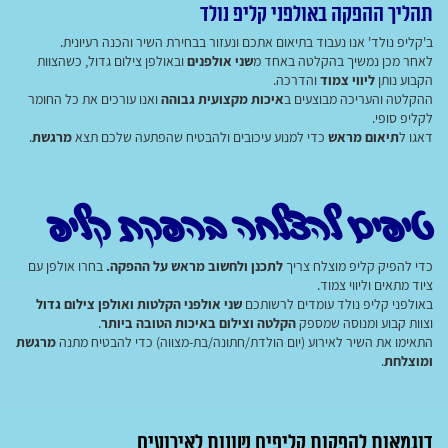
תהליך ההפקה באולפני קליפ נולד
ב'קליפ נולד' אנו נעבוד בתיאום אתכם ונעזור בבחירת השיר והכנה רעיונית.
לאחר מכן נמשיך בהקלטה באחד מ
שני אולפנים
ובאולפן צילום גדול, כשהצוות
הקבוע נותן
ליווי צמוד
והדרכה.
ההקלטה והעריכה מבוצעים ב
איכות מקצועית גבוהה
ואנו עורכים את כל החומר
לקליפ סופי.
דאגו ל
תיאום מראש
כדי למנוע עיכובים ולהבטיח שהפתעה שלכם תצא
מרגשת
.
טיפים להצלחה בהפקת קליפ
כדי להפיק קליפ מוצלח צריך
לתכנן ולחשוב מראש על ההפקה.
בחרו אולפן עם
ציוד מתאים וליווי צמוד.
באולפני קליפ נולד עומדים לרשותכם
שני אולפני הקלטות ואולפן צילום גדול
וצוות קבוע ומנוסה שמספק
הקלטה וצילום באיכות הטובה ביותר
.
התאימו את השיר לאירוע (יום הולדת/חתונה/בת‑מצווה) כדי להבטיח מתנה
מרגשת
ומוצלחת
.
דוגמאות להפקות קליפים שונות לאירועים