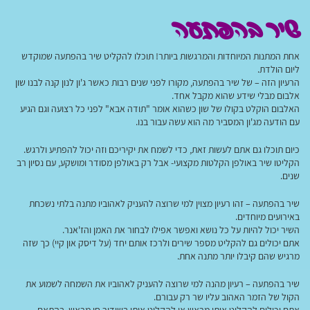
שיר בהפתעה
אחת המתנות המיוחדות והמרגשות ביותר! תוכלו להקליט שיר בהפתעה שמוקדש
ליום הולדת.
הרעיון הזה – של שיר בהפתעה, מקורו לפני שנים רבות כאשר ג'ון לנון קנה לבנו שון
אלבום מבלי שידע שהוא מקבל אחד.
האלבום הוקלט בקולו של שון כשהוא אומר "תודה אבא" לפני כל רצועה וגם הגיע
עם הודעה מג'ון המסביר מה הוא עשה עבור בנו.
כיום תוכלו גם אתם לעשות זאת, כדי לשמח את יקיריכם וזה יכול להפתיע ולרגש.
הקליטו שיר באולפן הקלטות מקצועי- אבל רק באולפן מסודר ומושקע, עם נסיון רב
שנים.
שיר בהפתעה – זהו רעיון מצוין למי שרוצה להעניק לאהוביו מתנה בלתי נשכחת
באירועים מיוחדים.
השיר יכול להיות על כל נושא ואפשר אפילו לבחור את האמן והז'אנר.
אתם יכולים גם להקליט מספר שירים ולרכז אותם יחד (על דיסק און קיי) כך שזה
מרגיש שהם קיבלו יותר מתנה אחת.
שיר בהפתעה – רעיון מהנה למי שרוצה להעניק לאהוביו את השמחה לשמוע את
הקול של הזמר האהוב עליו שר רק עבורם.