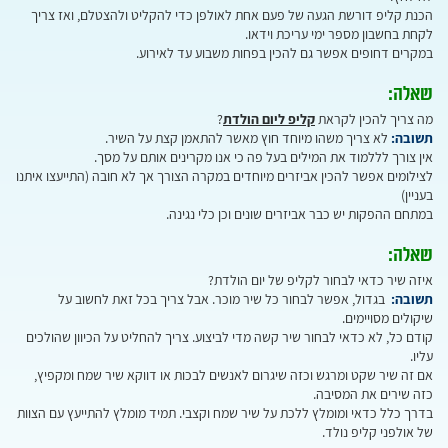
הכנת קליפ דורשת הגעה של פעם אחת לאולפן כדי להקליט ולהצטלם, ואז צריך
לקחת בחשבון מספר ימי עריכת וידאו.
במקרים דחופים אפשר גם להכין בפחות משבוע עד לאירוע.
שאלה:
מה צריך להכין לקראת
קליפ ליום הולדת
?
תשובה:
לא צריך משהו מיוחד חוץ מאשר להתאמן קצת על השיר.
אין צורך לללמוד את המילים בעל פה כי אנו מקרינים אותם על מסך.
לצילומים אפשר להכין אביזרים מיוחדים במקרה הצורך אך לא חובה (התייעצו איתנו
בעניין)
במתחם ההפקות יש כבר אביזרים שונים וכן כלי נגינה.
שאלה:
איזה שיר כדאי לבחור לקליפ של יום הולדת?
תשובה:
בגדול, אפשר לבחור כל שיר מוכר. אבל צריך בכל זאת לחשוב על
שיקולים מסויימים.
קודם כל, לא כדאי לבחור שיר קשה מדי לביצוע. צריך להחליט על הכיוון שהולכים
עליו.
אם זה שיר שקט ומרגש וכזה שיגרום לאנשים לבכות או דווקא שיר שמח ומקפיץ,
כזה שירים את המסיבה.
בדרך כלל כדאי ומומלץ ללכת על שיר שמח וקצבי. תמיד מומלץ להתייעץ עם הצוות
של אולפני קליפ נולד.