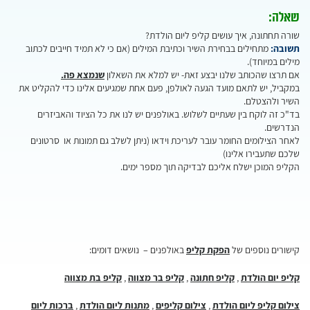
שאלה:
שורה תחתונה, איך עושים קליפ ליום הולדת?
תשובה:
מתחילים בבחירת השיר וכתיבת המילים (אם כי לא תמיד חייבים לכתוב
מילים במיוחד).
אם תרצו שהכותב שלנו יבצע זאת- יש למלא את השאלון
שנמצא פה.
במקביל, יש לתאם מועד הגעה לאולפן, פעם אחת שמגיעים אלינו כדי להקליט את
השיר ולהצטלם.
בד"כ זה לוקח בין שעתיים לשלוש. באולפנים יש לנו את כל הציוד והאביזרים
הנדרשים.
לאחר הצילומים החומר עובר לעריכת וידאו (ניתן לשלב גם תמונות או סרטונים
שלכם שתעבירו אלינו)
הקליפ המוכן ישלח אליכם לבדיקה תוך מספר ימים.
קישורים נוספים של
הפקת קליפ
באולפנים – נושאים דומים:
קליפ יום הולדת
,
קליפ חתונה
,
קליפ בר מצווה
,
קליפ בת מצווה
צילום קליפ ליום הולדת
,
צילום קליפים
,
מתנות ליום הולדת
,
ברכות ליום