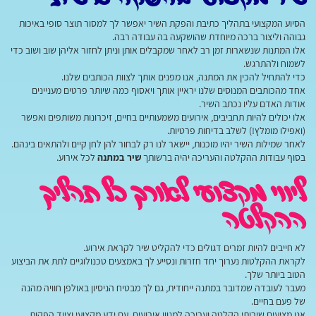
הסיוע המקצועי בתהליך כתיבת והפקת השיר יאפשר לך למסור תוצר סופי באיכות
גבוהה וליצור ברכה מיוחדת שהושקעה בה עבודה רבה.
אלו המתנות שנשארות זמן רב לאחר שמקבלים אותן וניתן לחזור אליהן שוב ושוב כדי
לשמוח ולהתרגש.
כדי להתחיל להכין את המתנה, אנו מפנים אותך לצוות הכותבים שלנו.
אחד מהכותבים המנוסים שלנו יראיין אותך ויאסוף כמה שיותר פרטים מעניינים
אודות האדם עליו נכתב השיר.
אלו יכולים להיות תחביבים, אירועים משמעותיים בחיים, זיכרונות משותפים ואפשר
(ואפילו מומלץ!) לשלב בדיחות פרטיות.
לאחר שמילות השיר יהיו מוכנות, יישאר לנו רק לבחור להן לחן קיים ולהתאים בינהם.
בסוף עבודות ההקלטה והעריכה יהיה ברשותך
שיר במתנה
לכל אירוע.
ליווי מקצועי לאורך כל תהליך
ההקלטה
לא חייבים להיות זמרים דגולים כדי להקליט שיר לקראת אירוע.
לקראת ההקלטות נערוך יחד חזרות ונסייע לך באמצעים טכנולוגיים לתת את הביצוע
הטוב ביותר שלך.
מעבר לעובדה שמדובר במתנה ייחודית, גם לך מבטיח הניסיון באולפן חוויה מהנה
של פעם בחיים.
אנו מציעים שירותי הקלטה ועריכה למגוון אירועים. עם ידע מקצועי וציוד הפקות