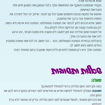
ספא או סדנת אוכל.
הקפד שהמתנה תשקף את התחושות שלך כלפי הנמען ואת הסגנון חיים שלו
והעדפות האישיות.
שימוש של מתנות מכמה תחומים שונם יכול גם לעזור. שילוב זה יכול לשדרג את
החוויה ולהוסיף עוד נדבך של מחשבה.
חשוב שלא תרגיש לחץ לבחור את המתנה המושלמת. המתנה היא איכות ולא כמות.
לכן גם מתנה קטנה אך מדויקת יכולה לקלוע בול.
אל תשכח שיום הולדת הוא זמן לחגוג! ולא משנה איזו מתנה תבחר, זהו הרגע
להראות את ההערכה שלך.
בהצלחה בבחירת המתנה המושלמת. זכור – הכי חשוב זה להראות שאתה מתעניין
באדם החוגג והוא חשוב לך.
המתנה שלך היא רק תוספת לחיוכים ולזיכרונות שתצברו ביום המיוחד הזה!
שאלות ותשובות
שאלה:
כמה זמן לפני היום הולדת כדאי להתחיל להתארגן?
תשובה:
מומלץ להתחיל לפחות חודש או חודשיים לפני האירוע במקרה ויש לכם את
הזמן הזה.
אם נזכרתם מאוחר, למשל שבועיים לפני היום הולדת- עדיין זה אפשרי ולא צריך
להילחץ.