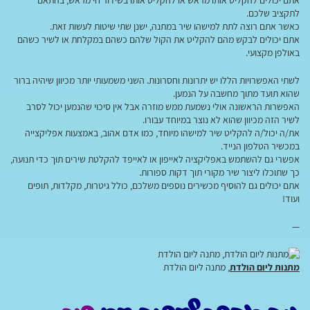
אתם יכולים להקליט אותו מראש או להקליט אותו בשידור חי מראש, בהתאם
לתקציב שלכם.
כאשר אתם רוצה לתת למישהו שיר במתנה, ישנן שתי שיטות לעשות זאת.
אתם יכולים לבקש מהם להקליט את הקול שלהם כשהם במקלחת או לשיר כשהם
באולפן מקצועי.
לשתי האפשרויות הללו יש יתרונות וחסרונות. השני משמעותי יותר מכיוון שיהיה ברור
שהוא תועד מתוך מחשבה על הנמען.
האפשרות הראשונה אולי נשמעת ממש מוזרה אבל אין סיכוי שהנמען יכול לסרב
לשיר הזה מכיוון שהוא לא נוצר במיוחד עבורו.
את/ה יכול/ה להקליט שיר למישהו מיוחד, כמו אדם אהוב, באמצעות אפליקצייה
במכשיר הטלפון הנייד.
אפשרי גם להשתמש באפליקציה לאייפון או לאייפד להקלטת שירים תוך כדי תנועה,
כך שתוכלו ליצור שיר מקורי תוך דקות ספורות.
אתם יכולים גם להוסיף מכשירים נוספים משלכם, כולל גיטרות, מקלדות, תופים
ועוד!
—
מתנות ליום הולדת
, מתנה ליום הולדת