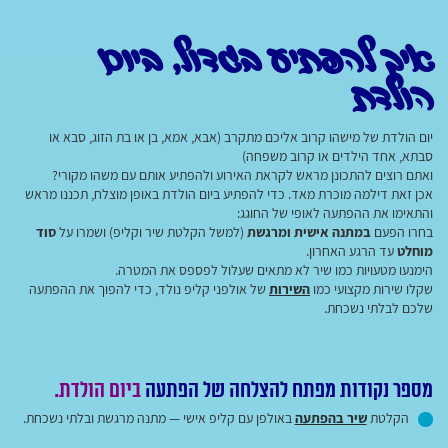
איך להפתיע בגדול, ביום
הולדת
יום הולדת של מישהו קרוב אליכם מתקרב (אבא, אמא, בן או בת הזוג, סבא או
סבתא, אחד הילדים או קרוב משפחה)
ואתם רוצים להתכונן מראש לקראת האירוע ולהפתיע אותם עם משהו מקורי?
אכן זאת דילמה מוכרת מאד. כדי להפתיע ביום הולדת באופן מוצלח, תכננו מראש
והתאימו את ההפתעה לאופי של החוגג:
בחרו הפעם
במתנה אישית ומרגשת
(למשל הקלטת שיר וקליפ) ושמרו על
סוד
מוחלט
עד הרגע האחרון.
הימנעו מטעויות כמו שיר לא מתאים שעלול לפספס את המטרה.
שקלו שירות מקצועי כמו
השירות
של אולפני קליפ נולד, כדי להפוך את ההפתעה
שלכם לבלתי נשכחת.
מספר נקודות מפתח להצלחה של הפתעה
ביום הולדת.
הקלטת
שיר בהפתעה
באולפן עם קליפ אישי — מתנה מרגשת ובלתי נשכחת.