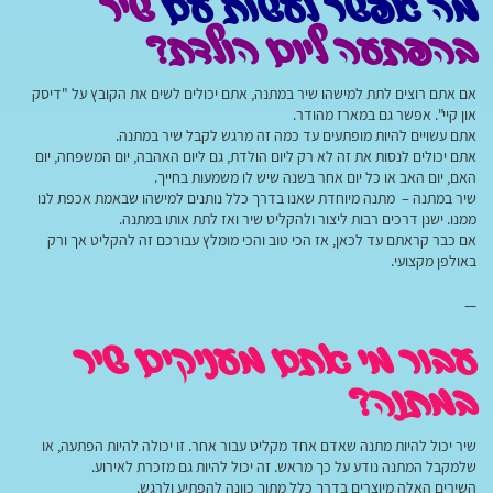
מה אפשר לעשות עם
שיר
בהפתעה ליום הולדת?
אם אתם רוצים לתת למישהו שיר במתנה, אתם יכולים לשים את הקובץ על "דיסק
און קיי". אפשר גם במארז מהודר.
אתם עשויים להיות מופתעים עד כמה זה מרגש לקבל שיר במתנה.
אתם יכולים לנסות את זה לא רק ליום הולדת, גם ליום האהבה, יום המשפחה, יום
האם, יום האב או כל יום אחר בשנה שיש לו משמעות בחייך.
שיר במתנה – מתנה מיוחדת שאנו בדרך כלל נותנים למישהו שבאמת אכפת לנו
ממנו. ישנן דרכים רבות ליצור ולהקליט שיר ואז לתת אותו במתנה.
אם כבר קראתם עד לכאן, אז הכי טוב והכי מומלץ עבורכם זה להקליט אך ורק
באולפן מקצועי.
—
עבור מי אתם מעניקים שיר
במתנה?
שיר יכול להיות מתנה שאדם אחד מקליט עבור אחר. זו יכולה להיות הפתעה, או
שלמקבל המתנה נודע על כך מראש. זה יכול להיות גם מזכרת לאירוע.
השירים האלה מיוצרים בדרך כלל מתוך כוונה להפתיע ולרגש.