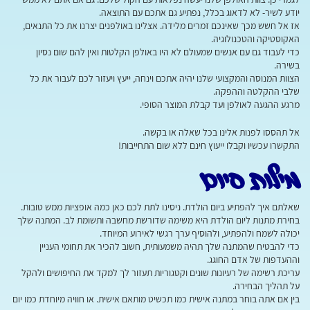
יודע לשיר- לא לדאוג בכלל, נפתיע גם אתכם עם התוצאה.
אז אל חשש מכך שאינכם זמרים מלידה. אצלינו באולפנים יצרנו את כל התנאים,
האקוסטיקה והטכנולוגיה.
כדי לעבוד גם עם אנשים שמעולם לא היו באולפן הקלטות ואין להם שום נסיון
בשירה.
הצוות המנוסה והמקצועי שלנו יהיה אתכם וינחה, ייעץ ויעזור לכם לעבור את כל
שלבי ההקלטה וההפקה.
מרגע ההגעה לאולפן ועד קבלת המוצר הסופי.
אל תהססו לפנות אלינו בכל שאלה או בקשה.
התקשרו עכשיו וקבלו ייעוץ חינם ללא שום התחייבות!
מילות סיום
שאלתם איך להפתיע ביום הולדת. ניסינו לתת לכם כאן כמה אופציות ממש טובות.
בחירת מתנות ליום הולדת היא משימה שדורשת מחשבה ותשומת לב. המתנה שלך
יכולה לשמח ולהפתיע, ולהוסיף ערך רגשי לאירוע המיוחד.
כדי להבטיח שהמתנה שלך תהיה משמעותית, חשוב להכיר את תחומי העניין
וההעדפות של אדם החוגג.
עריכת רשימה של רעיונות שונים וקטגוריות תעזור לך למקד את החיפושים ולהקל
על תהליך הבחירה.
בין אם אתה בוחר במתנה אישית כמו תכשיט מותאם אישית. או חוויה מיוחדת כמו יום