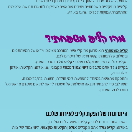
למוזיקה יש כוח ייחודי להפוך כל התכנסות לזיכרון בלתי נשכח.
קליפים מוזיקליים משפחתיים ושירים מותאמים מעניקים לחגיגות תחושה אינטימית
שמתחברת עמוקות לכל מי שחוגג באירוע.
מהו קליפ משפחתי?
קליפ משפחתי
הוא סרטון מוזיקלי אישי המורכב מצילומי וידאו של המשתתפים
ובשילוב של תמונות וקטעי וידאו של היקרים לכם.
הקליפ מלווה בשיר שהוקלט באולפני
קליפ נולד
במרכז הארץ.
בקליפ נולד אתם מקבלים
ליווי צמוד
מצוות מקצועי, שני אולפני הקלטות ואולפן
צילום גדול,
וההפקה מתאימה במיוחד להפתעות לימי הולדת, חתונות ובת/בר מצווה.
שימו לב: כדי להבטיח תוצאה מושלמת אל תשכחו לדאוג לתיאום מוקדם מראש ואל
תחכו לרגע האחרון.
היתרונות של הפקת קליפ לאירוע שלכם
כאשר אתם בוחרים להפיק קליפ הפתעה ליום הולדת,
באולפני
קליפ נולד
אתם מקבלים
אולפן הקלטות
מקצועי
, ליווי צמוד של צוות