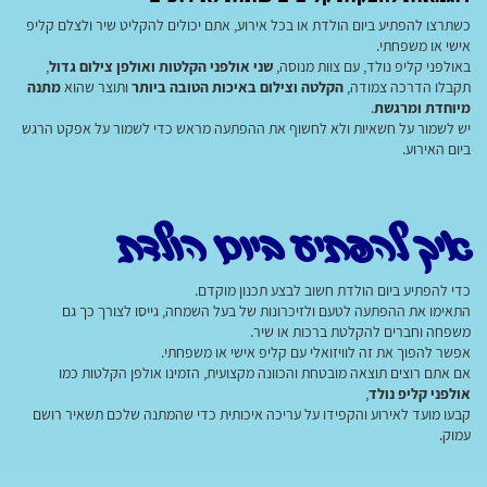
כשתרצו להפתיע ביום הולדת או בכל אירוע, אתם יכולים להקליט שיר ולצלם קליפ
אישי או משפחתי.
באולפני קליפ נולד, עם צוות מנוסה,
שני אולפני הקלטות ואולפן צילום גדול
,
תקבלו הדרכה צמודה,
הקלטה וצילום באיכות הטובה ביותר
ותוצר שהוא
מתנה
מיוחדת ומרגשת
.
יש לשמור על חשאיות ולא לחשוף את ההפתעה מראש כדי לשמור על אפקט הרגש
ביום האירוע.
איך להפתיע ביום הולדת
כדי להפתיע ביום הולדת חשוב לבצע תכנון מוקדם.
התאימו את ההפתעה לטעם ולזיכרונות של בעל השמחה, גייסו לצורך כך גם
משפחה וחברים להקלטת ברכות או שיר.
אפשר להפוך את זה לוויזואלי עם קליפ אישי או משפחתי.
אם אתם רוצים תוצאה מובטחת והכוונה מקצועית, הזמינו אולפן הקלטות כמו
אולפני קליפ נולד
,
קבעו מועד לאירוע והקפידו על עריכה איכותית כדי שהמתנה שלכם תשאיר רושם
עמוק.