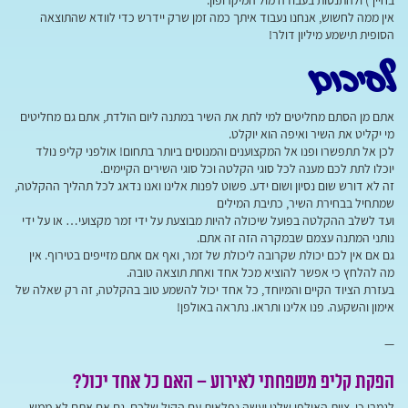
בחייך) ולהתנסות בעבודה מול המיקרופון.
אין ממה לחשוש, אנחנו נעבוד איתך כמה זמן שרק יידרש כדי לוודא שהתוצאה
הסופית תישמע מיליון דולר!
לסיכום
אתם מן הסתם מחליטים למי לתת את השיר במתנה ליום הולדת, אתם גם מחליטים
מי יקליט את השיר ואיפה הוא יוקלט.
לכן אל תתפשרו ופנו אל המקצוענים והמנוסים ביותר בתחום! אולפני קליפ נולד
יוכלו לתת לכם מענה לכל סוגי הקלטה וכל סוגי השירים הקיימים.
זה לא דורש שום נסיון ושום ידע. פשוט לפנות אלינו ואנו נדאג לכל תהליך ההקלטה,
שמתחיל בבחירת השיר, כתיבת המילים
ועד לשלב ההקלטה בפועל שיכולה להיות מבוצעת על ידי זמר מקצועי… או על ידי
נותני המתנה עצמם שבמקרה הזה זה אתם.
גם אם אין לכם יכולת שקרובה ליכולת של זמר, ואף אם אתם מזייפים בטירוף. אין
מה להלחץ כי אפשר להוציא מכל אחד ואחת תוצאה טובה.
בעזרת הציוד הקיים והמיוחד, כל אחד יכול להשמע טוב בהקלטה, זה רק שאלה של
אימון והשקעה. פנו אלינו ותראו. נתראה באולפן!
—
הפקת קליפ משפחתי לאירוע – האם כל אחד יכול?
לגמרי כן. צוות האולפן שלנו יעשה נפלאות עם הקול שלכם. גם אם אתם לא ממש