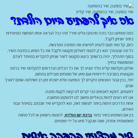
שיר במתנה, שיר בהפתעה, שיר קליפ
אז איך להפתיע ביום הולדת?
כמה מאיתנו כבר נזכה שיכתבו עלינו שיר? זוהי ככל הנראה אחת המחוות המיוחדות
ביותר שניתן לקבל.
כיום, קל מאי פעם להציע למישהו את המתנה המרגשת.
כל מה שנצטרך הוא רק לפנות לאולפן מקצועי ולקבל את כל הסיוע בכתיבת השיר.
בסוף התהליך, יהיה ברשותך ביצוע מקצועי לשיר שניתן להקדיש במיוחד לאדם
המשמעותי בחייך.
אולפן הקלטות קליפ נולד מציע לך את כל הכלים הנדרשים להקלטת שיר ברמה
מקצועית בסביבה ידידותית ועם סיוע של מומחים מובילים בתחום.
יחד, נכין עבור האנשים היקרים לך הפתעה שלא ישכחו זמן רב ושתלווה אותם לאורך
שנים.
לפעמים, דווקא לאנשים הכי יקרים לנו קשה לקנות מתנה.
אנו לא רוצים להיות בנאליים וחשוב לנו להשקיע מחשבה.
אחת הדרכים היפות ביותר לעשות זאת, הוא להקדיש שיר שנכתב במיוחד עבור
האירוע.
בין אם נשתמש בשיר בתור
ברכת יום הולדת
, להצעת נישואין או לכל מחווה
משמעותית אחרת, שווה שנקבל סיוע על ידי מומחים.
שיר מקצועי בהפקה אישית