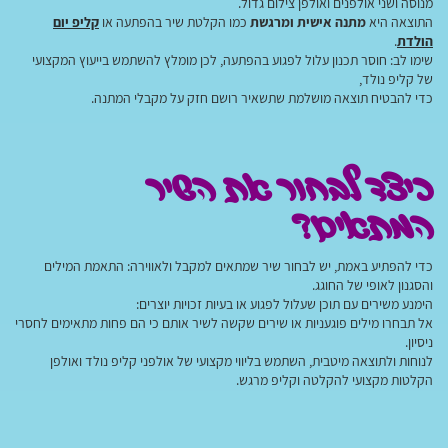
מנוסה ושני אולפנים ואולפן צילום גדול.
התוצאה היא
מתנה אישית ומרגשת
כמו הקלטת שיר בהפתעה או
קליפ יום
הולדת
.
שימו לב: חוסר תכנון עלול לפגוע בהפתעה, לכן מומלץ להשתמש בייעוץ המקצועי
של קליפ נולד,
כדי להבטיח תוצאה מושלמת שתשאיר רושם חזק על מקבלי המתנה.
כיצד לבחור את השיר
המתאים?
כדי להפתיע באמת, יש לבחור שיר שמתאים למקבל ולאווירה: התאמת המילים
והסגנון לאופי של החוגג.
הימנע משירים עם תוכן שעלול לפגוע או בעיות זכויות יוצרים:
אל תבחרו מילים פוגעניות או שירים שקשה לשיר אותם כי הם פחות מתאימים לחסרי
ניסיון.
לנוחות ולתוצאה מיטבית, השתמש בליווי מקצועי של אולפני קליפ נולד ואולפן
הקלטות מקצועי להקלטה וקליפ מרגש.