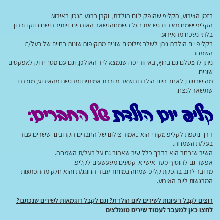
בזמן האירוע, הקליפ שהופק ליום הולדת, יוקרן ברגע הנכון באירוע.
הקליפ ישמח מאד וירגש את בעל השמחה ושאר האורחים. ויותיר רושם חזק וזכרון
בלתי נשכח מהאירוע.
בקליפ יום הולדת ניתן לשלב צילומים שונים מתקופות שונות בחיים של בעל/ת
השמחה.
ניתן להצטלם גם בחוץ, באיזור יפה שנמצא ליד האולפן, וגם עם מסך ירוק לאפקטים
שונים.
מה שבטוח, לאחר היום הולדת תשאר מזכרת אמיתית ומרגשת מהאירוע, מזכרת
שתשאר לנצח.
קליפ יום הולדת
של החברים:
דרך נוספת לקליפ מקורי הוא כאמור צילום של החברים הקרובים ששרים עבור
בעל/ת השמחה.
השיר שנבחר הוא בדרך כלל שיר שאהוב גם על בעל/ת השמחה.
אפשר גם להוסיף מסר אישי או קטעים משעשעים לקליפ.
מדובר לרוב בהפקת קליפ שמחה במיוחד עבור החוגג/ת והוא חלק מההפתעות
המרגשות ליום האירוע.
רוצים לקבל רעיונות לשירים ליום הולדת? וגם לקבל דוגמאות לשירים שנכתבו
?
לחצו כאן למעבר לעמוד שירים מומלצים