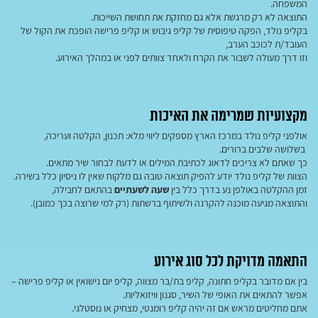
המשפחה.
התוצאה לא רק מרגשת אלא גם מחזקת את תחושת השייכות.
בקליפ נולד, הפקה טיפוסית של קליפ גיבוש או קליפ פרישה הופכת את הקול של
העובד/ת לכוכב הערב,
וזו דרך מעולה לשבור את הקרח ולאחד צוותים לפני או במהלך האירוע.
מקצועיות שמרימה את האיכות
אולפני קליפ נולד במרכז הארץ מספקים ליווי מלא: תכנון, הקלטה ועריכה,
בשלושה שלבים ברורים.
כך שאתם לא צריכים לדאוג לכתיבת המילים או לדעת לבחור שיר מתאים.
הצוות של קליפ נולד יודע להפיק תוצאה טובה גם מלקוח שאין לו ניסיון כלל בשירה.
זמן ההקלטה באולפן נע בדרך כלל בין
שעה לשעתיים
בהתאם לחבילה,
והתוצאה מגיעה מוכנה להקרנה ולשיתוף ברשתות (רק למי שרוצה בכך כמובן).
התאמה מדויקת לכל סוג אירוע
בין אם מדובר בקליפ חתונה, קליפ בת/בר מצווה, קליפ יום נישואין או קליפ פרישה –
אפשר להתאים את האופי של השיר, סגנון וויזואליות.
אתם מחליטים מראש אם זה יהיה קליפ רומנטי, מצחיק או נוסטלגי.