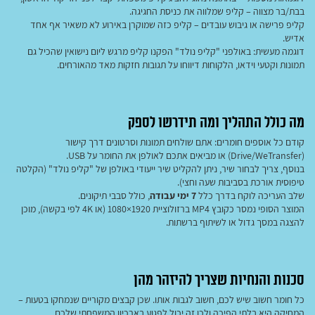
בבת/בר מצווה – קליפ שמלווה את כניסת החגיגה.
קליפ פרישה או גיבוש עובדים – קליפ כזה שמוקרן באירוע לא משאיר אף אחד
אדיש.
דוגמה מעשית: באולפני "קליפ נולד" הפקנו קליפ מרגש ליום נישואין שהכיל גם
תמונות וקטעי וידאו, הלקוחות דיווחו על תגובות חזקות מאד מהאורחים.
מה כולל התהליך ומה תידרשו לספק
קודם כל אוספים חומרים: אתם שולחים תמונות וסרטונים דרך קישור
(Drive/WeTransfer) או מביאים אתכם לאולפן את החומר על USB.
בנוסף, צריך לבחור שיר, ניתן להקליט שיר ייעודי באולפן של "קליפ נולד" (הקלטה
טיפוסית אורכת בסביבות שעה וחצי).
שלב העריכה לוקח בדרך כלל
7 ימי עבודה
, כולל סבבי תיקונים.
המוצר הסופי נמסר כקובץ MP4 ברזולוציית 1920×1080 (או 4K לפי בקשה), מוכן
להצגה במסך גדול או לשיתוף ברשתות.
סכנות והנחיות שצריך להיזהר מהן
כל חומר חשוב שיש לכם, חשוב לגבות אותו. שכן קבצים מקוריים שנמחקו בטעות –
המחיקה היא בלתי הפיכה ולכן זה יכול לפגוע בארכיון המשפחתי שלכם.