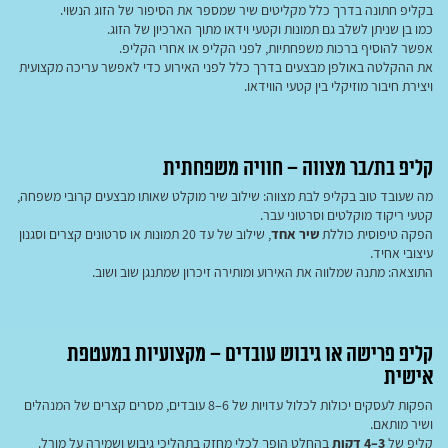
בקליפ חתונה בדרך כלל מקליטים שיר שמספר את הסיפור של הזוג הנשוי.
כמו בן שניתן לשלב גם תמונות וקטעי וידאו מתוך הארכיון של הזוג.
אפשר להוסיף ברכות משפחתיות, לפני הקליפ או אחרי הקליפ.
את ההקלטה באולפן מבצעים בדרך כלל לפני האירוע כדי לאפשר עריכה מקצועית
ויצירת חיבור מוזיקלי בין קטעי הווידאו.
קליפ בת/בר מצווה – חוויה משפחתית
מה שעובד טוב בקליפ לבת מצווה: שילוב שיר מוקלט שאותו מבצעים קרובי משפחה,
קטעי ריקוד מוקלטים וסרטוני עבר.
הפקה טיפוסית כוללת
שיר אחד
, שילוב של עד 20 תמונות או סרטונים קצרים וסגנון
עיצובי אחיד.
התוצאה: מתנה שמלווה את האירוע ומותירה זיכרון שמתנגן שוב ושוב.
קליפ פרישה או גיבוש עובדים – מקצועיות במעטפת
אישית
הפקות לעסקים יכולות לכלול עדויות של 6–8 עובדים, מסרים קצרים של המנהלים
ושיר מותאם.
קליפ של
3–4 דקות
בהחלט הופך לכלי מחזק בתהליכי גיבוש ושמירה על מורל.