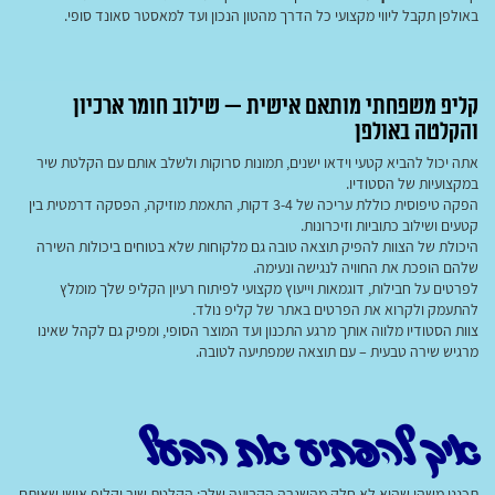
באולפן תקבל ליווי מקצועי כל הדרך מהטון הנכון ועד למאסטר סאונד סופי.
קליפ משפחתי מותאם אישית — שילוב חומר ארכיון
והקלטה באולפן
אתה יכול להביא קטעי וידאו ישנים, תמונות סרוקות ולשלב אותם עם הקלטת שיר
במקצועיות של הסטודיו.
הפקה טיפוסית כוללת עריכה של 3-4 דקות, התאמת מוזיקה, הפסקה דרמטית בין
קטעים ושילוב כתוביות וזיכרונות.
היכולת של הצוות להפיק תוצאה טובה גם מלקוחות שלא בטוחים ביכולות השירה
שלהם הופכת את החוויה לנגישה ונעימה.
לפרטים על חבילות, דוגמאות וייעוץ מקצועי לפיתוח רעיון הקליפ שלך מומלץ
להתעמק ולקרוא את הפרטים באתר של קליפ נולד.
צוות הסטודיו מלווה אותך מרגע התכנון ועד המוצר הסופי, ומפיק גם לקהל שאינו
מרגיש שירה טבעית – עם תוצאה שמפתיעה לטובה.
איך להפתיע את הבעל
תכנני משהו שהוא לא חלק מהשגרה הקבועה שלך: הקלטת שיר וקליפ אישי שאותם