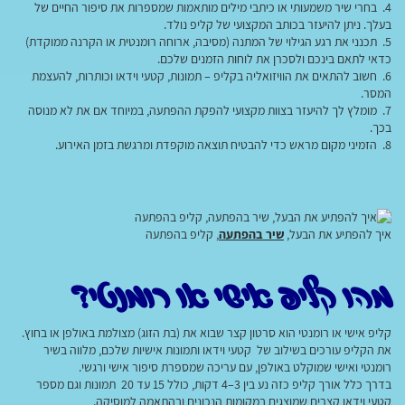
4. בחרי שיר משמעותי או כיתבי מילים מותאמות שמספרות את סיפור החיים של
בעלך. ניתן להיעזר בכותב המקצועי של קליפ נולד.
5. תכנני את רגע הגילוי של המתנה (מסיבה, ארוחה רומנטית או הקרנה ממוקדת)
כדאי לתאם בינכם ולסכרן את לוחות הזמנים שלכם.
6. חשוב להתאים את הוויזואליה בקליפ – תמונות, קטעי וידאו וכותרות, להעצמת
המסר.
7. מומלץ לך להיעזר בצוות מקצועי להפקת ההפתעה, במיוחד אם את לא מנוסה
בכך.
8. הזמיני מקום מראש כדי להבטיח תוצאה מוקפדת ומרגשת בזמן האירוע.
איך להפתיע את הבעל,
שיר בהפתעה
, קליפ בהפתעה
מהו קליפ אישי או רומנטי?
קליפ אישי או רומנטי הוא סרטון קצר שבוא את (בת הזוג) מצולמת באולפן או בחוץ.
את הקליפ עורכים בשילוב של קטעי וידאו ותמונות אישיות שלכם, מלווה בשיר
רומנטי ואישי שמוקלט באולפן, עם עריכה שמספרת סיפור אישי ורגשי.
בדרך כלל אורך קליפ כזה נע בין 3–4 דקות, כולל 15 עד 20 תמונות וגם מספר
קטעי וידאו קצרים שמוצגים במקומות הנכונים ובהתאמה למוסיקה.