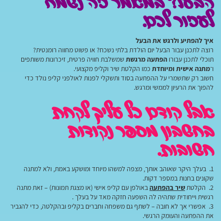
הבעל? במאמר זה
נשמח
לעזור לכם.
איך להפתיע ולרגש את הבעל
רוצה לתכנן עבור הבעל יום הולדת בלתי נשכח? או פשוט מחווה רומנטית?
תוכלי לתכנן עבורו
הפתעה מרגשת
שמשלבת חוויה פרטית, זיכרונות משותפים
ו־
מתנה אישית ומיוחדת
כמו הקלטת שיר וקליפ מקצועי.
חשוב רק שתשמרי על ההפתעה בסוד ותשקלי לפנות לאולפני קליפ נולד כדי
להפוך את הרעיון לממשי ומרגש.
אבל קודם כל עליך לקחת
בחשבון מספר נקודות
חשובות.
1. בעלך היקר שאוהב אותך, מצפה למשהו מיוחד ומושקע באמת, ולא למתנה
שקונים בחנות במספר דקות.
2. הקלטת
שיר בהפתעה
באולפן עם קליפ אישי (או מצגת תמונות) – זאת מתנה
רגשית וייחודית שתהיה לה השפעה חזקה מאד על בעלך .
3. אפשרי אך לא חובה – לשתף גם משפחה וחברים בקליפ ובהקלטה, כדי להגביר
את ההפתעה והעומק הרגשי.