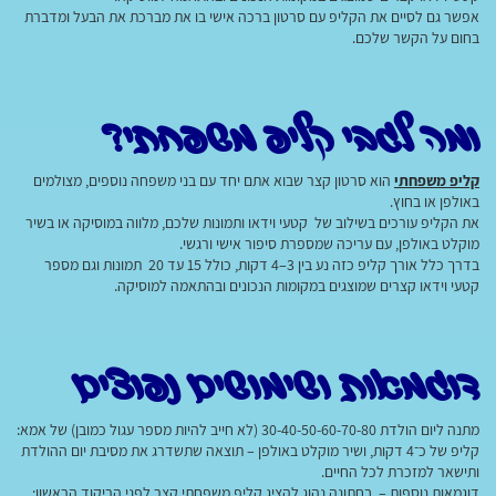
אפשר גם לסיים את הקליפ עם סרטון ברכה אישי בו את מברכת את הבעל ומדברת
בחום על הקשר שלכם.
ומה לגבי קליפ משפחתי?
קליפ משפחתי
הוא סרטון קצר שבוא אתם יחד עם בני משפחה נוספים, מצולמים
באולפן או בחוץ.
את הקליפ עורכים בשילוב של קטעי וידאו ותמונות שלכם, מלווה במוסיקה או בשיר
מוקלט באולפן, עם עריכה שמספרת סיפור אישי ורגשי.
בדרך כלל אורך קליפ כזה נע בין 3–4 דקות, כולל 15 עד 20 תמונות וגם מספר
קטעי וידאו קצרים שמוצגים במקומות הנכונים ובהתאמה למוסיקה.
דוגמאות ושימושים נפוצים
מתנה ליום הולדת 30-40-50-60-70-80 (לא חייב להיות מספר עגול כמובן) של אמא:
קליפ של כ־4 דקות, ושיר מוקלט באולפן – תוצאה שתשדרג את מסיבת יום ההולדת
ותישאר למזכרת לכל החיים.
דוגמאות נוספות – בחתונה נהוג להציג קליפ משפחתי קצר לפני הריקוד הראשון;