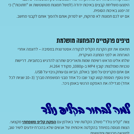
הימנעו משליחת קבצים באיכות ירודה (למשל תמונות מטושטשות או "חתוכות") כי
זה יפגע באיכות הסופית.
אם יש לכם תמונות לא סרוקות, יש לסרוק אותם ולהפוך אותם לקבצי מחשב.
טיפים פרקטיים להפתעה מושלמת
תתאמו את זמן הקרנת הקליפ לנקודה אסטרטגית במסיבה – לדוגמה אחרי
הארוחה או לפני המתנה העיקרית.
שלחו אלינו מראש רשימת שמות ותאריכים שתרצו להדגיש בכתוביות. דרישות
טכניות מומלצות: קובץ MP4 ב‑1080p, מקודד H.264.
אם אתם מקרינים על מסך באולם, הביאו גם עותק גיבוי על USB.
טיפ נוסף: הוספת קטע קצר שבו כל אחד מבני המשפחה מברך (3–10 שניות לכל
אחד) מגדילה את האפקט הרגשי באופן ניכר.
למה לבחור בקליפ נולד
צוות "קליפ נולד" משלב הקלטת שיר באולפן עם
הפקת קליפ משפחתי
מקצועי.
הצוות מנוסה במיוחד בהקלטה איכותית של אנשים שלא בהכרח יודעים לשיר טוב,
לתוצאה מרגשת ומקצועית.