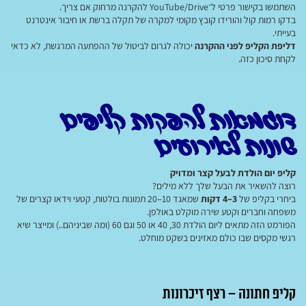
השתמשו בקישור פרטי ל־YouTube/Drive להקרנה מרחוק אם צריך.
בדקו רמות קול והורידו קובץ מקומי למקרה של תקלה ברשת או חיבור אינטרנט
בעייתי.
דליפת הקליפ לפני ההקרנה
יכולה לגרום לביטול של ההפתעה המרגשת, לא כדאי
לקחת סיכון כזה.
דוגמאות להפקות קליפים
שונות לאירועים
קליפ יום הולדת לבעל קצר ומדויק
רוצה להשאיר את הבעל שלך ללא מילים?
ביחרי בקליפ של
3–4 דקות
שמאגד 10–20 תמונות בולטות, קטעי וידאו קצרים של
משפחה וחברים וקטע שירה מוקלט באולפן.
הפורמט הזה מתאים ליום הולדת 30, 40 או 50 וגם 60 (ומה שביניהם..) ומייצר שיא
רגשי מקסים שבו כולם מאזינים בשקט מוחלט.
קליפ חתונה – רצף זיכרונות