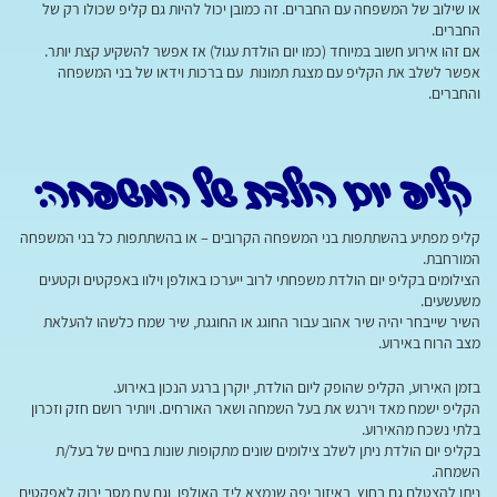
או שילוב של המשפחה עם החברים. זה כמובן יכול להיות גם קליפ שכולו רק של
החברים.
אם זהו אירוע חשוב במיוחד (כמו יום הולדת עגול) אז אפשר להשקיע קצת יותר.
אפשר לשלב את הקליפ עם מצגת תמונות עם ברכות וידאו של בני המשפחה
והחברים.
קליפ יום הולדת של המשפחה:
קליפ מפתיע בהשתתפות בני המשפחה הקרובים – או בהשתתפות כל בני המשפחה
המורחבת.
הצילומים בקליפ יום הולדת משפחתי לרוב ייערכו באולפן וילוו באפקטים וקטעים
משעשעים.
השיר שייבחר יהיה שיר אהוב עבור החוגג או החוגגת, שיר שמח כלשהו להעלאת
מצב הרוח באירוע.
בזמן האירוע, הקליפ שהופק ליום הולדת, יוקרן ברגע הנכון באירוע.
הקליפ ישמח מאד וירגש את בעל השמחה ושאר האורחים. ויותיר רושם חזק וזכרון
בלתי נשכח מהאירוע.
בקליפ יום הולדת ניתן לשלב צילומים שונים מתקופות שונות בחיים של בעל/ת
השמחה.
ניתן להצטלם גם בחוץ, באיזור יפה שנמצא ליד האולפן, וגם עם מסך ירוק לאפקטים