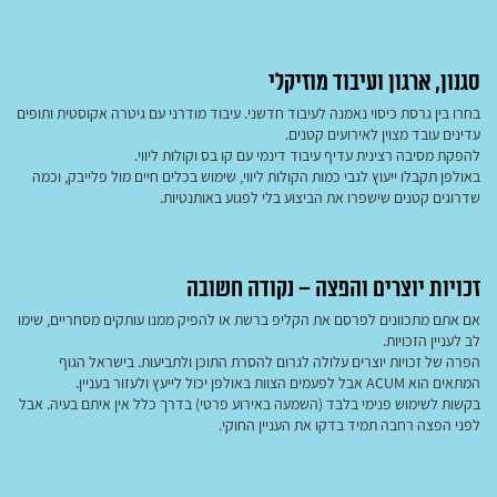
סגנון, ארגון ועיבוד מוזיקלי
בחרו בין גרסת כיסוי נאמנה לעיבוד חדשני. עיבוד מודרני עם גיטרה אקוסטית ותופים
עדינים עובד מצוין לאירועים קטנים.
להפקת מסיבה רצינית עדיף עיבוד דינמי עם קו בס וקולות ליווי.
באולפן תקבלו ייעוץ לגבי כמות הקולות ליווי, שימוש בכלים חיים מול פלייבק, וכמה
שדרוגים קטנים שישפרו את הביצוע בלי לפגוע באותנטיות.
זכויות יוצרים והפצה – נקודה חשובה
אם אתם מתכוונים לפרסם את הקליפ ברשת או להפיק ממנו עותקים מסחריים, שימו
לב לעניין הזכויות.
הפרה של זכויות יוצרים עלולה לגרום להסרת התוכן ולתביעות. בישראל הגוף
המתאים הוא ACUM אבל לפעמים הצוות באולפן יכול לייעץ ולעזור בעניין.
בקשות לשימוש פנימי בלבד (השמעה באירוע פרטי) בדרך כלל אין איתם בעיה. אבל
לפני הפצה רחבה תמיד בדקו את העניין החוקי.