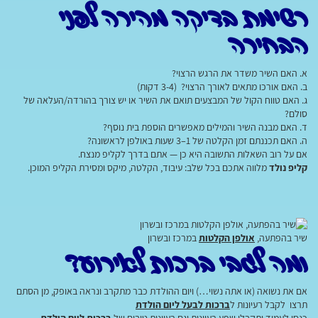
רשימת בדיקה מהירה לפני
הבחירה
א. האם השיר משדר את הרגש הרצוי?
ב. האם אורכו מתאים לאורך הרצוי? (3-4 דקות)
ג. האם טווח הקול של המבצעים תואם את השיר או יש צורך בהורדה/העלאה של
סולם?
ד. האם מבנה השיר והמילים מאפשרים הוספת בית נוסף?
ה. האם תכננתם זמן הקלטה של 1–3 שעות באולפן לראשונה?
אם על רוב השאלות התשובה היא כן — אתם בדרך לקליפ מנצח.
קליפ נולד
מלווה אתכם בכל שלב: עיבוד, הקלטה, מיקס ומסירת הקליפ המוכן.
שיר בהפתעה,
אולפן הקלטות
במרכז ובשרון
ומה לגבי ברכות לאירוע?
אם את נשואה (או אתה נשוי…) ויום ההולדת כבר מתקרב ונראה באופק, מן הסתם
תרצו לקבל רעיונות ל
ברכות לבעל ליום הולדת