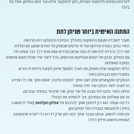
לפרטים נוספים ולהזמנת השירות, ניתן להתקשר אלינו עוד היום בטלפון 03-744-
7571
המתנה האישית ביותר שניתן לתת
מעבר לעובדה שעצם ההשקעה בתהליך הכתיבה וההפקה היא מרגשת.
השיר נכתב בצורה מדויקת ועל פי פרטים שנספק על האדם שחוגג יום הולדת.
זוהי דרך נהדרת להראות לו כמה אנחנו מכירים אותו ואיזו דרך כבר עשינו יחד.
עם השילוב הנכון של רגעים מצחיקים ומרגשים, נוכל ליצור שיר שכולו תענוג ומשמש
כמתנה מושלמת.
הליווי המקצועי שלנו מספק את הערך המוסף שייתן למתנה הייחודית פיניש
בסטנדרטים הגבוהים ביותר.
הכותבים המקצועיים שלנו ישבו איתך למפגש כתיבה, יאספו ממך את כל המידע
הרלוונטי לשיר ויכתבו שיר יחיד ומיוחד.
מילות השיר יכתבו לפי מבנה של שיר קיים, שיר שייבחר במיוחד עבורכם.
אז אם שאלתם את עצמיכם, איך להפתיע את הבעל?
כל מה שנותר הוא רק להזמין אותך להיכנס אל
אולפן הקלטות (
אולי לראשונה
בחייך) ולהתנסות בעבודה מול המיקרופון.
אין ממה לחשוש, אנחנו נעבוד איתך כמה זמן שרק יידרש כדי לוודא שהתוצאה
הסופית תישמע מיליון דולר!