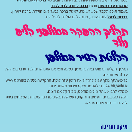
כנסו לעמוד ותקבלו שפע רעיונות וגם רעיונות טובים של
ברכות ליום הולדת
מרגשת עד דמעות
או גם
ברכה ליום הולדת לגבר
.
בעמוד תוכלו לקבל שפע רעיונות. למשל ברכה לבעל ליום הולדת, ברכה לאחיין,
ברכות לבעל
ליום נישואין, מתנה ליום הולדת לבעל ועוד
תהליך ההפקה באולפני קליפ
נולד
הקלטת השיר באולפן
תהליך הקלטה טיפוסי באולפן נמשך כשעה וחצי אם אתם שרים לבד או בקבוצה של
עד 4 משתתפים.
כל משתתף נוסף עלול להגדיל את הזמן שזה לוקח. ההקלטה נעשית בפורמט WAV
24-bit/48kHz כדי לאפשר מיקס איכותי מאוחר יותר.
מומלץ להביא עותק מילים מודפס, כיבוד קל אם רוצים.
רעש רקע ובגדים רועשים (חריקות, רעש של תכשיטים) הם המקורות השכיחים ביותר
לבעיות — נמנע אותם מראש.
מיקס ועריכה