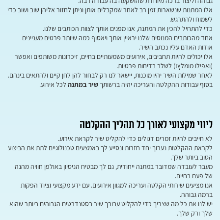
גבוהה וליצור ברכה מיוחדת שהושקעה בה עבודה רבה.
אלו המתנות שנשארות זמן רב לאחר שמקבלים אותן וניתן לחזור אליהן שוב ושוב כדי
לשמוח ולהתרגש.
כדי להתחיל להכין את המתנה, אנו מפנים אותך לצוות הכותבים שלנו.
אחד מהכותבים המנוסים שלנו יראיין אותך ויאסוף כמה שיותר פרטים מעניינים
אודות האדם עליו נכתב השיר.
אלו יכולים להיות תחביבים, אירועים משמעותיים בחיים, זיכרונות משותפים ואפשר
(ואפילו מומלץ!) לשלב בדיחות פרטיות.
לאחר שמילות השיר יהיו מוכנות, יישאר לנו רק לבחור להן לחן קיים ולהתאים בינהם.
בסוף עבודות ההקלטה והעריכה יהיה ברשותך
שיר במתנה
לכל אירוע.
ליווי מקצועי לאורך כל תהליך ההקלטה
לא חייבים להיות זמרים דגולים כדי להקליט שיר לקראת אירוע.
לקראת ההקלטות נערוך יחד חזרות ונסייע לך באמצעים טכנולוגיים לתת את הביצוע
הטוב ביותר שלך.
מעבר לעובדה שמדובר במתנה ייחודית, גם לך מבטיח הניסיון באולפן חוויה מהנה
של פעם בחיים.
אנו מציעים שירותי הקלטה ועריכה למגוון אירועים. עם ידע מקצועי וציוד הפקות
ברמה גבוהה.
יש לנו את כל מה שצריך כדי להקליט עבורך שיר בסטנדרטים הגבוהים ביותר שהוא
שלך ורק שלך.