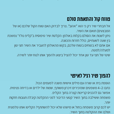
טווח קול והתאמת סולם
אל תבחרי שיר רק כי הוא "אהוב". צריך לבדוק האם טווח הקול שלכם (או של
המבצעים) תואם את השיר.
ניתן לשנות את הסולם בקלות באולפן: הקלטת שיר טיפוסית ב'קליפ נולד' נמשכת
בין שעה לשעתיים, כולל חזרות והכוונה.
אם אתם לא בטוחים בטווח שלכם, בקשו מהאולפן להעביר את השיר חצי טון
למעלה/למטה.
שינוי של חצי עד טון אחד יכול להציל ביצוע ולהפוך אותו לנוח יותר לשירה.
להפוך שיר רגיל לאישי
הוספת בית או שורה עם מילים אישיות משנה לפעמים הכול.
כתבו 2–4 משפטים שמזכירים זיכרון משותף, שמות של ילדים או בדיחה פנימית.
אפשר גם להכניס קריינות קצרה בתוך הקליפ.
משפחה ששילבה בתוך השיר קטעי הדיבור לפני ההקלטה קיבלה תגובות חזקות
יותר.
יש לכם קרוב משפחה בחול או מישהו שלא יכול להשתתף? הקליטו אותו טלפונית
ושלבו את ההקלטה בתוך השיר.