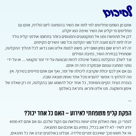
לסיכום
אתם מן הסתם מחליטים למי לתת את השיר בהפתעה ליום הולדת, אתם גם
מחליטים מי יקליט את השיר ואיפה הוא יוקלט.
לכן אל תתפשרו ופנו אל המקצוענים והמנוסים ביותר בתחום! אולפני קליפ נולד
יוכלו לתת לכם מענה לכל סוגי הקלטה וכל סוגי השירים הקיימים.
זה לא דורש שום נסיון ושום ידע. פשוט לפנות אלינו ואנו נדאג לכל תהליך ההקלטה,
שמתחיל בבחירת השיר, כתיבת המילים
ועד לשלב ההקלטה בפועל שיכולה להיות מבוצעת על ידי זמר מקצועי… או על ידי
נותני המתנה עצמם שבמקרה הזה זה אתם.
גם אם אין לכם יכולת שקרובה ליכולת של זמר, ואף אם אתם מזייפים בטירוף. אין
מה להלחץ כי אפשר להוציא מכל אחד ואחת תוצאה טובה.
בעזרת הציוד הקיים והמיוחד, כל אחד יכול להשמע טוב בהקלטה, זה רק שאלה של
אימון והשקעה. פנו אלינו ותראו. נתראה באולפן!
—
הפקת קליפ משפחתי לאירוע – האם כל אחד יכול?
לגמרי כן. צוות האולפן שלנו יעשה נפלאות עם הקול שלכם. גם אם אתם לא ממש
יודע לשיר- לא לדאוג בכלל, נפתיע גם אתכם עם התוצאה.
אז אל חשש מכך שאינכם זמרים מלידה. אצלינו באולפנים יצרנו את כל התנאים,