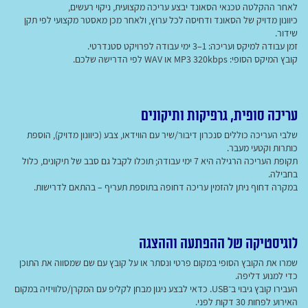
לאחר ההקלטה טכנאי הסאונד יבצע עריכה מקצועית, ניקוי רעשים,
כיוונון מדויק של הסאונד ודחיסה לכל ערוץ, ולאחר מכן מאסטר מקצועי לפי תקן
שידור.
זמן עבודה למיקס ועריכה: 1–3 ימי עבודה לפרויקט סטנדרטי.
קובץ המיקס הסופי: MP3 320kbps או WAV לפי הדרישה שלכם.
עריכה סופית, גרפיקות ותיקונים
שלבי העריכה כוללים סנכרון דיבור/שיר עם הווידאו, צבע (כיוונון מדויק), הוספת
כותרות וקטעי מעבר.
תקופת העריכה הרגילה היא 7 ימי עבודה; תוכלו לקבל גם סבב של תיקונים, כלול
בחבילה.
במקרה דחוף ניתן להזמין עריכה דחופה בתוספת תעריף – בהתאם לדרישות.
לוגיסטיקה של ההפתעה וההצגה
שמרו את הקובץ הסופי במקום פרטי ונסתר או על קובץ עם שם שמסווה את התוכן
כדי למנוע דליפה.
העבירו קובץ גיבוי ב־USB. כדאי לבצע ניגון מבחן לקליפ עם המקרן/טלוויזיה במקום
האירוע לפחות 30 דקות לפני.