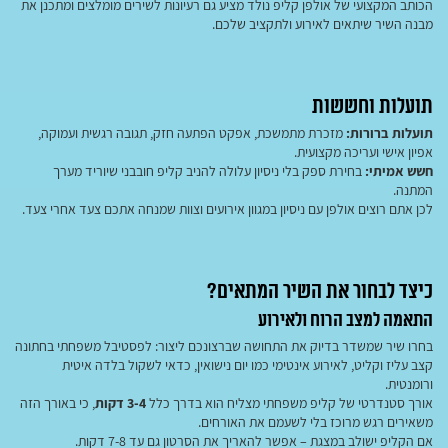
הכותב המקצועי של אולפן קליפ נולד מציע גם רעיונות לשירים מומלצים ומתכנן את
מבנה השיר שיתאים לאירוע ולתקציב שלכם.
תועלות וחששות
תועלות ברורות:
מזכרת מתמשכת, אפקט הפתעה חזק, תגובה רגשית ועמוקה,
אפיון אישי ועריכה מקצועית.
חשש אמיתי:
בחירת ספק בלי ניסיון עלולה להניב קליפ חובבני שיוריד מערך
המתנה.
לכן אתם רוצים אולפן עם ניסיון במגוון אירועים וצוות שמנחה אתכם צעד אחרי צעד.
כיצד לבחור את השיר המתאים?
התאמה למצב הרוח ולאירוע
בחרו שיר שמשדר בדיוק את התחושה שברצונכם ליצור: לפסטיבל משפחתי בחתונה
קצב עליז וקליט, לאירוע אינטימי כמו יום נישואין, כדאי לשקול בלדה איטית
ורומנטית.
אורך סטנדרטי של קליפ משפחתי מצליח הוא בדרך כלל
3-4 דקות
, כי באורך הזה
משאירים רגש מרוכז בלי לשעמם את האורחים.
אם הקליפ ישולב במצגת – אפשר להאריך את הסרטון גם עד 7-8 דקות.