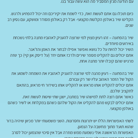
עם הודעה מג'ון המסביר מה הוא עשה עבור בנו.
כיום תוכלו גם אתם לעשות זאת, כדי לשמח את יקיריכם וזה יכול להפתיע ולרגש.
הקליטו שיר באולפן הקלטות מקצועי- אבל רק באולפן מסודר ומושקע, עם נסיון רב
שנים.
שיר בהפתעה – זהו רעיון מצוין למי שרוצה להעניק לאהוביו מתנה בלתי נשכחת
באירועים מיוחדים.
השיר יכול להיות על כל נושא ואפשר אפילו לבחור את האמן והז'אנר.
אתם יכולים גם להקליט מספר שירים ולרכז אותם יחד (על דיסק און קיי) כך שזה
מרגיש שהם קיבלו יותר מתנה אחת.
שיר בהפתעה – רעיון מהנה למי שרוצה להעניק לאהוביו את השמחה לשמוע את
הקול של הזמר האהוב עליו שר רק עבורם.
אתם יכולים להקליט אותו מראש או להקליט אותו בשידור חי מראש, בהתאם
לתקציב שלכם.
כאשר אתם רוצה לתת למישהו שיר במתנה, ישנן שתי שיטות לעשות זאת.
אתם יכולים לבקש מהם להקליט את הקול שלהם כשהם במקלחת או לשיר כשהם
באולפן מקצועי.
לשתי האפשרויות הללו יש יתרונות וחסרונות. השני משמעותי יותר מכיוון שיהיה ברור
שהוא תועד מתוך מחשבה על הנמען.
האפשרות הראשונה אולי נשמעת ממש מוזרה אבל אין סיכוי שהנמען יכול לסרב