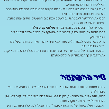
הוא לא יזהה עד הקרנת הקליפ.
תארי לך את ההבעה שלו כשהוא יראה את הקליפ המרגש שבו החברים והמשפחה
משתפים זיכרונות, שרים ומתבדחים.
הפכי את ההקדשה לאמנותית עם קטעים מצחיקים ורומנטיים, מילים שאת כותבת
במיוחד או שיר שהוא אוהב,
והציגי את כל זה באיכות מקצועית בעזרת
אולפני קליפ נולד
.
זיכרי לתאם את העניין בסוד, לבחור שיר שמשקף את הקשר שלכם ולסגור לוח
זמנים מדויק.
כך את לא תהפכי לגיבורה ליום אחד אלא תיצרי זיכרון מיוחד, כזה שהבעל שלך
יחזור אליו שוב ושוב.
הפשטות והכנות של ההפתעה יעשו את העבודה: את דאגת לכל הפרטים, והוא יקבל
את ה"לב" שלך חבוי בתוך שיר וקליפ מושלם.
שיר בהפתעה
אחת המתנות המיוחדות והמרגשות ביותר! תוכלו להקליט שיר בהפתעה שמוקדש
ליום הולדת.
הרעיון הזה – של שיר בהפתעה, מקורו לפני שנים רבות כאשר ג'ון לנון קנה לבנו שון
אלבום מבלי שידע שהוא מקבל אחד.
האלבום הוקלט בקולו של שון כשהוא אומר "תודה אבא" לפני כל רצועה וגם הגיע