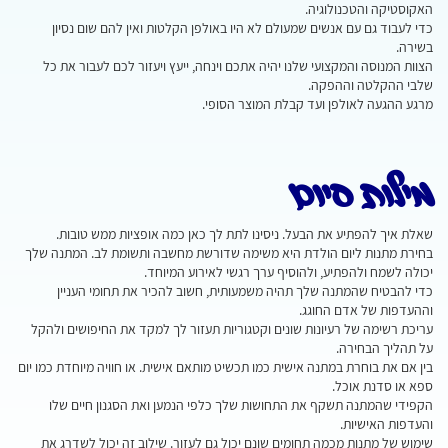
האקוסטיקה והטכנולוגיה.
כדי לעבוד גם עם אנשים שמעולם לא היו באולפן הקלטות ואין להם שום נסיון
בשירה.
הצוות המנוסה והמקצועי שלנו יהיה אתכם וינחה, ייעץ ויעזור לכם לעבור את כל
שלבי ההקלטה וההפקה.
מרגע ההגעה לאולפן ועד קבלת המוצר הסופי.
מילות סיום
שאלת איך להפתיע את הבעל. ניסינו לתת לך כאן כמה אופציות ממש טובות.
בחירת מתנות ליום הולדת היא משימה שדורשת מחשבה ותשומת לב. המתנה שלך
יכולה לשמח ולהפתיע, ולהוסיף ערך רגשי לאירוע המיוחד.
כדי להבטיח שהמתנה שלך תהיה משמעותית, חשוב להכיר את תחומי העניין
וההעדפות של אדם החוגג.
עריכת רשימה של רעיונות שונים וקטגוריות תעזור לך למקד את החיפושים ולהקל
על תהליך הבחירה.
בין אם את בוחרת במתנה אישית כמו תכשיט מותאם אישית. או חוויה מיוחדת כמו יום
ספא או סדנת אוכל.
הקפידי שהמתנה תשקף את התחושות שלך כלפי הנמען ואת הסגנון חיים שלו
והעדפות האישיות.
שימוש של מתנות מכמה תחומים שונם יכול גם לעזור. שילוב זה יכול לשדרג את