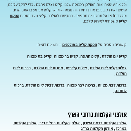
וכל אירוע שמח. צוות האולפן המנוסה שלנו יקליט ויצלם אתכם . כדי להקל עליכם,
עושים זאת רק בפעם אחת ויחידה והתוצאה – וידאו קליפ מפתיע בו אתם שרים
ומככבים! אז אל תחכו ואת תתפשרו. התקשרו לאולפני קליפ נולד והזמינו
הפקת
קליפ
משפחתי לאירוע שלכם.
קישורים נוספים של
הפקת קליפ באולפנים
– נושאים דומים:
קליפ יום הולדת
,
קליפ חתונה
,
קליפ בר מצווה
,
קליפ בת מצווה
צילום קליפ ליום הולדת
,
צילום קליפים
,
מתנות ליום הולדת
,
ברכות ליום
הולדת
,
ברכות לבת מצווה
,
ברכות לבר מצווה
,
ברכות לבעל ליום הולדת
,
ברכות
לחתונה
,
אולפני הקלטות ברחבי הארץ
אולפן הקלטות ברמת השרון
,
אולפן הקלטות בתל אביב
,
אולפן הקלטות
במרכז
,
אולפן הקלטות בר"ג