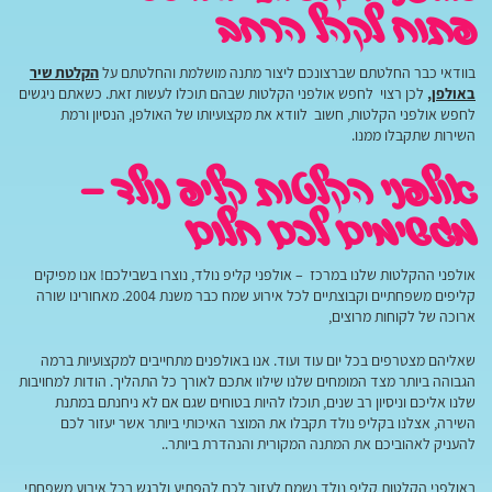
פתוח לקהל הרחב
בוודאי כבר החלטתם שברצונכם ליצור מתנה מושלמת והחלטתם על
הקלטת שיר
באולפן
,
לכן רצוי לחפש אולפני הקלטות שבהם תוכלו לעשות זאת. כשאתם ניגשים
לחפש אולפני הקלטות, חשוב לוודא את מקצועיותו של האולפן, הנסיון ורמת
השירות שתקבלו ממנו.
אולפני הקלטות קליפ נולד –
מגשימים לכם חלום
אולפני ההקלטות שלנו במרכז – אולפני קליפ נולד, נוצרו בשבילכם! אנו מפיקים
קליפים משפחתיים וקבוצתיים לכל אירוע שמח כבר משנת 2004. מאחורינו שורה
ארוכה של לקוחות מרוצים,
שאליהם מצטרפים בכל יום עוד ועוד. אנו באולפנים מתחייבים למקצועיות ברמה
הגבוהה ביותר מצד המומחים שלנו שילוו אתכם לאורך כל התהליך. הודות למחויבות
שלנו אליכם וניסיון רב שנים, תוכלו להיות בטוחים שגם אם לא ניחנתם במתנת
השירה, אצלנו בקליפ נולד תקבלו את המוצר האיכותי ביותר אשר יעזור לכם
להעניק לאהוביכם את המתנה המקורית והנהדרת ביותר..
באולפני הקלטות קליפ נולד נשמח לעזור לכם להפתיע ולרגש בכל אירוע משפחתי