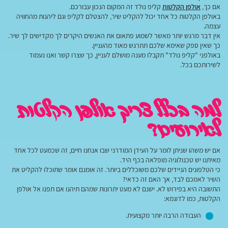
אם כך,
אולפן הקלטות
קליפ נולד זה המקום הנכון עבורכם.
באולפן הקלטות כל אחד יכול להקליט שיר, להצטלם לקליפ וגם ליהנות מהחוויה
עצמה.
אין דבר מרגש יותר מאשר לשמוע פתאום את האנשים היקרים לך מקדישים לך שיר.
כך שאין ספק שאימא שלכם תתרגש מאוד מהעניין.
באולפני "קליפ נולד" תקבלו מענה מושלם לעניין, כך שצרו קשר ואנו נעמוד
לשירותכם בכל.
למה בכלל צריך אולפן הקלטות
לאירועים?
אם יש משהו שניתן לומר על העידן המודרני שבו אנחנו חיים, זה שכמעט לכל אחד
מאיתנו יש טכנולוגיה מופלאה בכף היד.
כי הטלפונים הניידים שלכם משוכללים ביותר. זה אומנם אומר שתוכלו להקליט את
השיר לאמכם לבד, אך האם זה כדאי?
התשובה היא בפירוש לא. ישנם לא מעט יתרונות שמהם תיהנו אם תפנו אל אולפן
הקלטות, כמו לדוגמא:
העבודה הרבה יותר מקצועית.