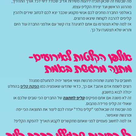
מה שבטוח זה שכאן תוכלו ליהנות משירות אדיב שכולל ליווי לכל אורך התהליך,
מהרגע הראשון ועד יצירת הקליפ עצמו.
באולפני החברה מחכים לכם אנשי מקצוע שכבר יצא לכם לכתוב שירים ולהכין
קליפים להרבה לקוחות שיצאו מרוצים.
אז למה שלא תצטרפו גם אתם לחגיגה? צרו קשר עם אולפני החברה עוד היום
ותראו שלא תצטערו על כך.
אולפן הקלטות לאירועים-
מתנה מרגשת באמת
חושבים על מתנה שתהיה מרגשת ושאי אפשר יהיה להתעלם ממנה?
רוצים לשמח אדם אהוב? אם כך, כדאי שתדעו שאופציה כמו
הפקת קליפ
בהחלט
יכולה לבוא בחשבון.
זה לא משנה אם אתם מפיקים
קליפ לחתונה
של החברים הכי טובים שלכם או
שאולי זה קליפ פרידה מהבוס.
מה שבטוח זה שבאולפני "קליפ נולד" יעזרו לכם ליצור את התוצאה הכי יפה
ומרגשת שאפשר.
אז למה לחשוב פעמיים לפני שאתם מתקשרים לקבוע תאריך להפקת הקליפ?