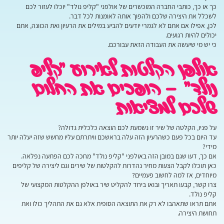
כך או כך, כותבי החברה המוכשרים של אולפני "קליפ נולד" יוכלו לעזור לכם
לשכלל את היצירה שלכם ולהפוך אותה לאומנות לכל דבר.
לכן, אפילו אם אתם לא לגמרי יודעים להביע במילים את הרעיון ואת הכוונה, אתם
יכולים להיות רגועים.
כי יש מי שיעשה את העבודה הזאת עבורכם.
אולפן הקלטות לאירוע "קליפ
נולד" – הופכים את החלום
שלכם למציאות
על פניו, הקלטה של שיר זו נשמעת לכם הוצאה כלכלית גדולה?
עד היום בכל פעם כשהרעיון הזה עלה בראשכם וויתרתם עליו מחשש שזה יעלה יותר
מידי?
אם כך, דעו שגם במובן הזה באולפני "קליפ נולד" מחכה לכם הפתעה נפלאה.
כאן תוכלו לקבל הצעות מחיר נהדרות להקלטות של שירים וגם ליצירה של קליפים
מיוחדים, אז למה לחשוב פעמיים?
צרו קשר, קבעו תאריך ובואו ביחד להקליט שיר באולפן ההקלטות המקצועי של
קליפ נולד.
אתם תראו שתאהבו לא רק את התוצאה הסופית אלא גם את התהליך כולו ואת
תחושת היצירה.