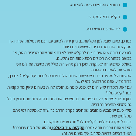
התוצאה הסופית נעימה להאזנה.
הקליפ נראה מקצועי.
לא שומעים רעשי רקע.
כמו כן, כמובן שבאולפן הקלטות גם ניתן יהיה לכתוב עבורכם את מילות השיר, ואין
ספק שזה אחד מהדברים המשמעותיים ביותר.
לא פעם קורה שאנשים רוצים להקליט שיר לאדם אהוב שהם מכירים היטב, אך
בבואם לבחור את המילים המתאימות הם נתקעים.
באולפן מקצועי זה לא יקרה, שכן חלק מהשירות כולל את כתיבת המילים הכי
מתאימות לאמכם האהובה.
שמעתם על מספר חברות שמציעות שירות של כתיבת מילים והפקת קליפ? אם כך,
ברור מדוע אתם מתלבטים למי לגשת.
עם זאת, ולמרות שיש היום לא מעט מומחים, תוכלו להיות בטוחים שאין עוד מקומות
כמו "קליפ נולד".
כאן תפנו אנשי מקצוע רציניים שחיים ונושמים את התחום הזה מזה שנים וכאן תוכלו
גם למצוא מחירים נהדרים.
מידי פעם יש מבצעים טובים שמחכים לקהל הרחב כך שזה לא משנה למי אתם
מקליטים שיר.
כי בכל מקרה באולפני "קליפ נולד" תמצאו את מבוקשכם.
מאז שאתם זוכרים את עצמכם
הקלטת שיר באולפן
זה סוג של חלום עבורכם?
תמיד רציתם לראות מקרוב איך עושים את זה?