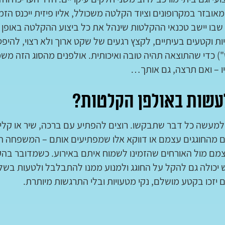
ובזר במקרופונים וציוד הקלטה משכולל, אליו פיזית ייכנס הזמר
שבו יישב טכנאי ההקלטות שינהל את כל ביצוע ההקלטה באופן מ
ת וקטעים בעיתיים, לקצץ רגעים של שקט ארוך ולא רצוי, להיפט
 כדי שהתוצאה תהיה טובה ואיכותית. אולפנים מהסוג הזה משמ
יו – ואם תרצה, גם אותך…
לעשות באולפן הקלטות?
למעשה כל דבר שתבקשו. רוצים להפתיע עם ברכה, שיר או קלי
ם מהחוגגים עצמם או דווקא אלו שמפתיעים אותם – המשפחה הק
מם מול האורחים שהזמינו לשמוח איתם באירוע. כשמדובר בהקל
כולה גם להקל על החוגג ולמנוע ממנו להתבלבל ולטעות בש
 יזכו בקטע מושלם, נקי מטעויות ובלי התרגשות מיותרת.